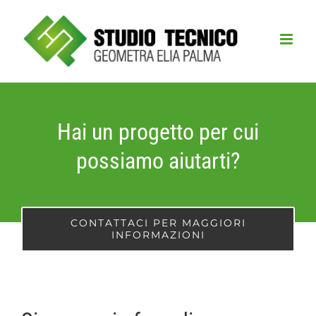
Salta
al
contenuto
Hai un progetto per cui
possiamo aiutarti?
CONTATTACI PER MAGGIORI
INFORMAZIONI