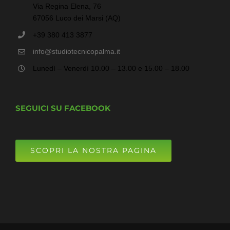
Via Regina Elena, 76
67056 Luco dei Marsi (AQ)
+39 380 413 3877
info@studiotecnicopalma.it
Lunedì – Venerdì 10.00 – 13.00 e 15.00 – 18.00
SEGUICI SU FACEBOOK
SCOPRI LA NOSTRA PAGINA